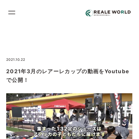
コ
ン
テ
ン
ツ
に
ス
2021.10.22
キ
2021年3月のレアーレカップの動画をYoutube
ッ
で公開！
プ