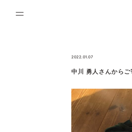
コ
ン
テ
ン
ツ
に
ス
2022.01.07
キ
ッ
中川 勇人さんから
プ