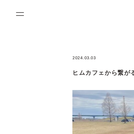
コ
ン
テ
ン
ツ
に
ス
2024.03.03
キ
ッ
ヒムカフェから繋が
プ