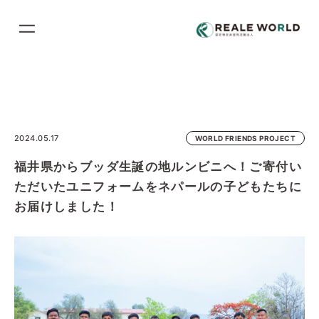
コ
ン
テ
ン
ツ
に
ス
2024.05.17
WORLD FRIENDS PROJECT
キ
福井県からブッダ生誕の地ルンビニへ！ご寄付い
ッ
プ
ただいたユニフォームをネパールの子どもたちに
お届けしました！