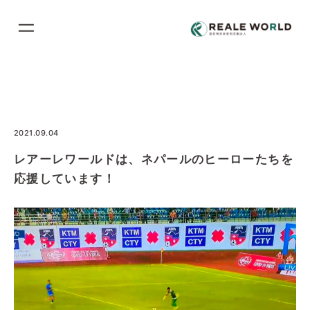
コ
ン
テ
ン
ツ
に
ス
2021.09.04
キ
レアーレワールドは、ネパールのヒーローたちを
ッ
応援しています！
プ