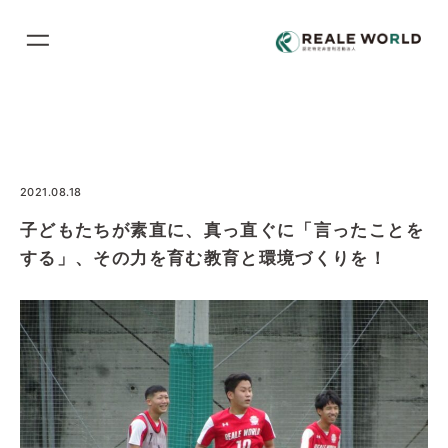
コ
ン
テ
ン
ツ
に
ス
2021.08.18
キ
子どもたちが素直に、真っ直ぐに「言ったことを
ッ
する」、その力を育む教育と環境づくりを！
プ