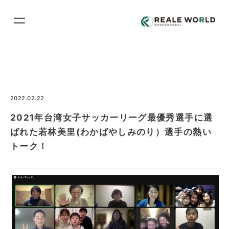
コ
ン
テ
ン
ツ
に
ス
2022.02.22
キ
2021年台湾女子サッカーリーグ最優秀選手に選
ッ
ばれた若林美里(わかばやしみのり）選手の熱い
プ
トーク！