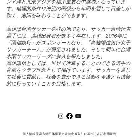
ンド洋と北東アジアを結ぶ重要な中継地となっていま
す。地理的条件や海流の関係から年間を通して日差しが
強く、南国を味わうことができます。
高雄は台湾サッカー発祥の地であり、サッカー台湾代表
選手には、高雄出身者が数多く存在します。2016年に
「陽信銀行」がスポンサーとなり、「高雄陽信銀行女子
サッカーチーム」が発足されました。そして同年に台湾
木蘭サッカーリーグに参入を果たしました。
高雄陽信としては、世界で活耀することのできる選手の
育成をクラブ理念として掲げています。サッカーを通じ
て社会に貢献し、社会を豊かできる活動を今後とも積極
的に行っていくことを目指します。
個人情報保護方針
団体概要
定款
特定商取引に基づく表記
利用規約