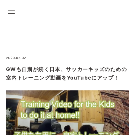
コ
ン
テ
ン
ツ
に
ス
2020.05.02
キ
GWも自粛が続く日本、サッカーキッズのための
ッ
室内トレーニング動画をYouTubeにアップ！
プ