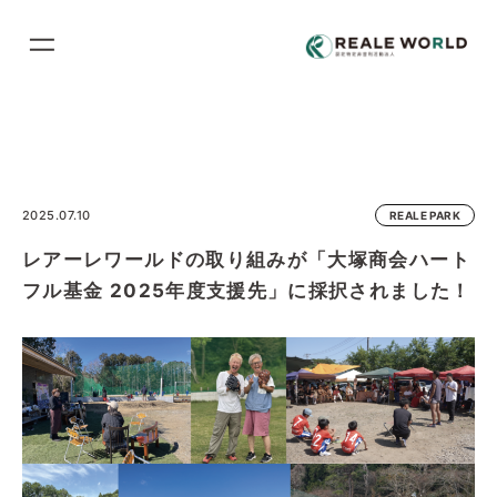
コ
ン
テ
ン
ツ
に
ス
2025.07.10
REALE PARK
キ
レアーレワールドの取り組みが「大塚商会ハート
ッ
プ
フル基金 2025年度支援先」に採択されました！