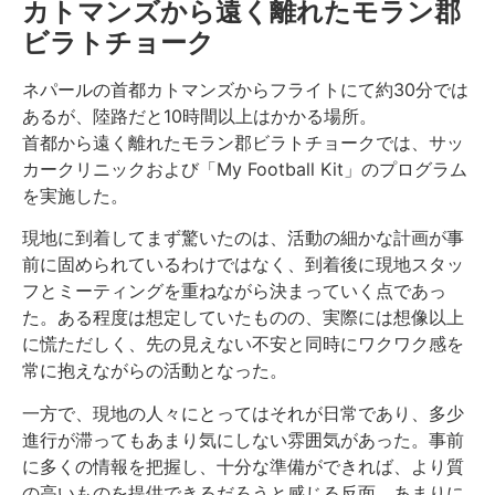
カトマンズから遠く離れたモラン郡
ビラトチョーク
ネパールの首都カトマンズからフライトにて約30分では
あるが、陸路だと10時間以上はかかる場所。
首都から遠く離れたモラン郡ビラトチョークでは、サッ
カークリニックおよび「My Football Kit」のプログラム
を実施した。
現地に到着してまず驚いたのは、活動の細かな計画が事
前に固められているわけではなく、到着後に現地スタッ
フとミーティングを重ねながら決まっていく点であっ
た。ある程度は想定していたものの、実際には想像以上
に慌ただしく、先の見えない不安と同時にワクワク感を
常に抱えながらの活動となった。
一方で、現地の人々にとってはそれが日常であり、多少
進行が滞ってもあまり気にしない雰囲気があった。事前
に多くの情報を把握し、十分な準備ができれば、より質
の高いものを提供できるだろうと感じる反面、あまりに