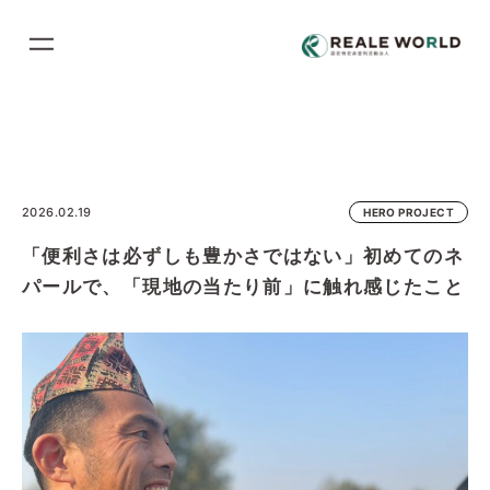
コ
ン
テ
ン
ツ
に
ス
2026.02.19
HERO PROJECT
キ
「便利さは必ずしも豊かさではない」初めてのネ
ッ
プ
パールで、「現地の当たり前」に触れ感じたこと