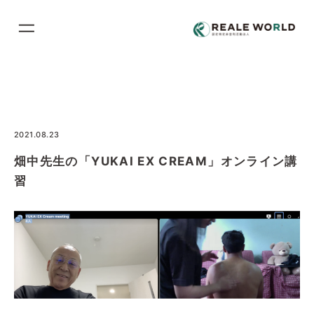
コ
ン
テ
ン
ツ
に
ス
2021.08.23
キ
畑中先生の「YUKAI EX CREAM」オンライン講
ッ
習
プ