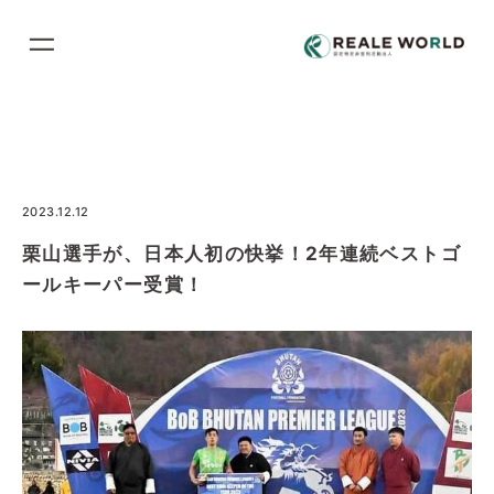
コ
ン
テ
ン
ツ
に
ス
2023.12.12
キ
栗山選手が、日本人初の快挙！2年連続ベストゴ
ッ
ールキーパー受賞！
プ