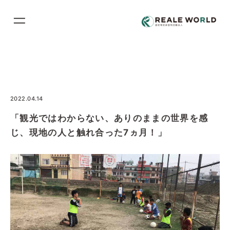
コ
ン
テ
ン
ツ
に
ス
2022.04.14
キ
「観光ではわからない、ありのままの世界を感
ッ
じ、現地の人と触れ合った7ヵ月！」
プ