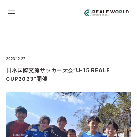
コ
ン
テ
ン
ツ
に
ス
2023.12.27
キ
日ネ国際交流サッカー大会”U-15 REALE
ッ
CUP2023“開催
プ