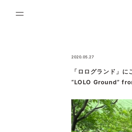
コ
ン
テ
ン
ツ
に
ス
2020.05.27
キ
ッ
「ロログランド」にご寄付い
プ
“LOLO Ground” fr