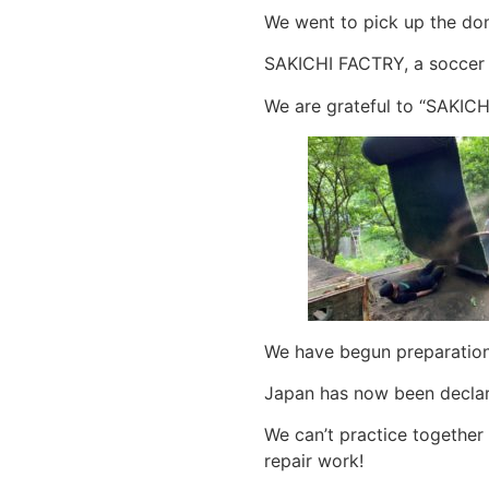
We went to pick up the dona
SAKICHI FACTRY, a soccer cl
We are grateful to “SAKICHI
We have begun preparations
Japan has now been declare
We can’t practice together 
repair work!