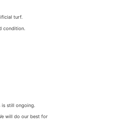
icial turf.
od condition.
s still ongoing.
e will do our best for