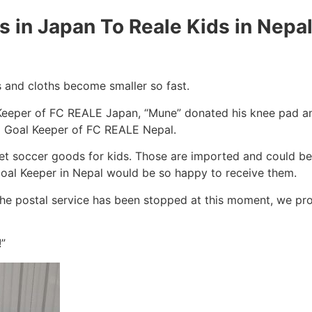
s in Japan To Reale Kids in Nepa
 and cloths become smaller so fast.
 Keeper of FC REALE Japan, “Mune” donated his knee pad a
 a Goal Keeper of FC REALE Nepal.
o get soccer goods for kids. Those are imported and could b
oal Keeper in Nepal would be so happy to receive them.
the postal service has been stopped at this moment, we prom
”