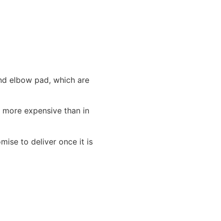
l
nd elbow pad, which are
e more expensive than in
ise to deliver once it is