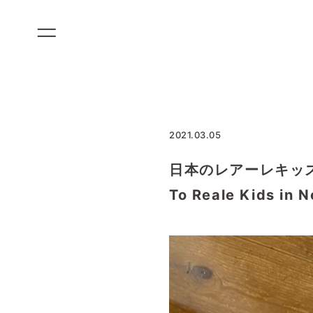
コ
ン
テ
ン
ツ
に
ス
2021.03.05
キ
ッ
日本のレアーレキッズから
プ
To Reale Kids in N