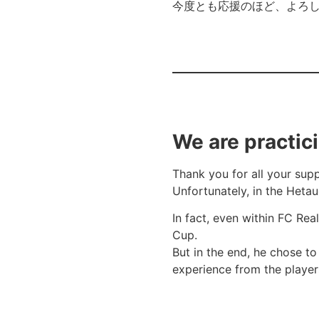
今度とも応援のほど、よろ
We are practic
Thank you for all your sup
Unfortunately, in the Heta
In fact, even within FC Rea
Cup.
But in the end, he chose to
experience from the playe