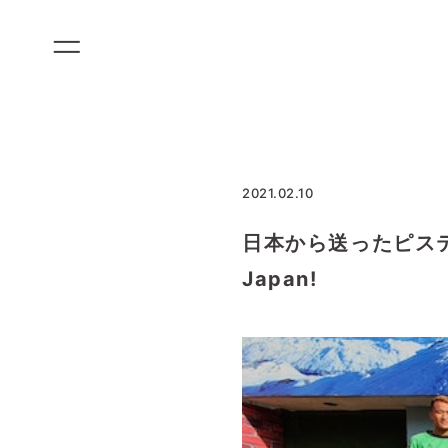
コ
ン
テ
ン
ツ
に
ス
2021.02.10
キ
ッ
日本から送ったピステが大活
プ
Japan!