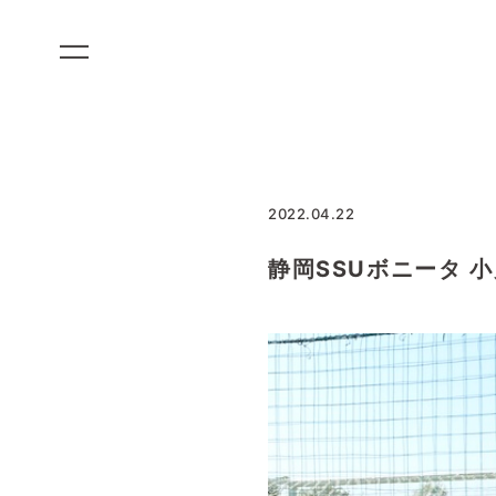
コ
ン
テ
ン
ツ
に
ス
2022.04.22
キ
ッ
静岡SSUボニータ 小
プ