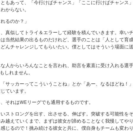
こともあって、「今行けばチャンス」「ここに行けばチャンス
とわからない。
とれるのか？」
り、真似してトライ＆エラーして経験を積んでいきます。幸い
合は当然結果の出るものだけれど、選手のことは「人として育
んどんチャレンジしてもらいたい。僕としてはそういう場面に
んな人からいろんなことを言われ、助言を素直に受け入れる選
かもしれません。
。「サッカーってこういうことね」とか「あー、なるほどね！」
信じています。
、それはWEリーグでも通用するものです。
ないストロングを出す、出させる、伸ばす。突破する可能性を
踏み越えていくまで、まずは彼女が諦めることなく我慢してや
を感じるので！挑み続ける彼女と共に、僕自身もチームも変わ