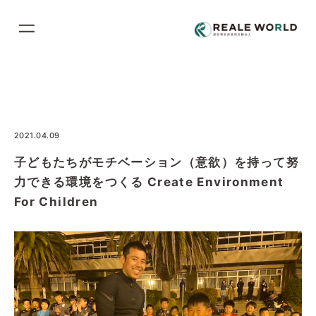
コ
ン
テ
ン
ツ
に
ス
2021.04.09
キ
子どもたちがモチベーション（意欲）を持って努
ッ
力できる環境をつくる Create Environment
プ
For Children